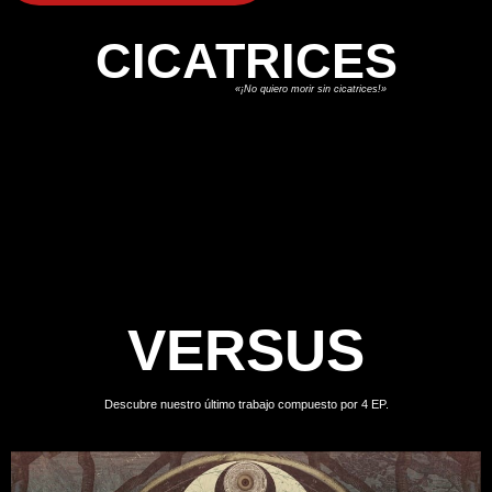
CICATRICES
«¡No quiero morir sin cicatrices!»
VERSUS
Descubre nuestro último trabajo compuesto por 4 EP.